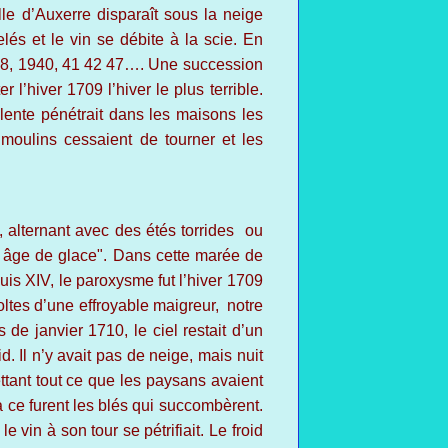
le d’Auxerre disparaît sous la neige
lés et le vin se débite à la scie. En
938, 1940, 41 42 47…. Une succession
 l’hiver 1709 l’hiver le plus terrible.
olente pénétrait dans les maisons les
 moulins cessaient de tourner et les
, alternant avec des étés torrides ou
t âge de glace". Dans cette marée de
is XIV, le paroxysme fut l’hiver 1709
ltes d’une effroyable maigreur, notre
de janvier 1710, le ciel restait d’un
d. Il n’y avait pas de neige, mais nuit
ttant tout ce que les paysans avaient
à ce furent les blés qui succombèrent.
 vin à son tour se pétrifiait. Le froid