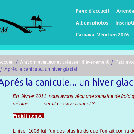
Page d'accueil
Agend
Album photos
Inscript
Carnaval Vénitien 2026
Accueil
Anicom éveilleur et créateur d'évènement
Patrimoi
Aprés la canicule... un hiver glacial
Aprés la canicule... un hiver glac
En février 2012, nous avons vécu une semaine de froid qu
médias……… serait-ce exceptionnel ?
Froid intense
L’hiver 1608 fut l’un des plus froids que l’on ait connu 