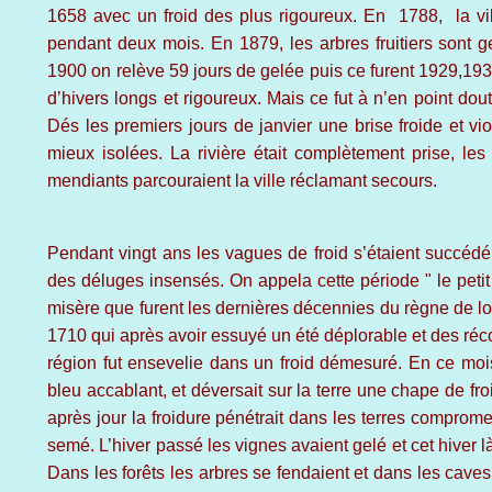
1658 avec un froid des plus rigoureux. En 1788, la vil
pendant deux mois. En 1879, les arbres fruitiers sont ge
1900 on relève 59 jours de gelée puis ce furent 1929,1
d’hivers longs et rigoureux. Mais ce fut à n’en point douter
Dés les premiers jours de janvier une brise froide et vi
mieux isolées. La rivière était complètement prise, les
mendiants parcouraient la ville réclamant secours
.
Pendant vingt ans les vagues de froid s’étaient succédé
des déluges insensés. On appela cette période " le peti
misère que furent les dernières décennies du règne de lou
1710 qui après avoir essuyé un été déplorable et des réco
région fut ensevelie dans un froid démesuré. En ce mois 
bleu accablant, et déversait sur la terre une chape de froi
après jour la froidure pénétrait dans les terres comprome
semé. L’hiver passé les vignes avaient gelé et cet hiver l
Dans les forêts les arbres se fendaient et dans les caves le