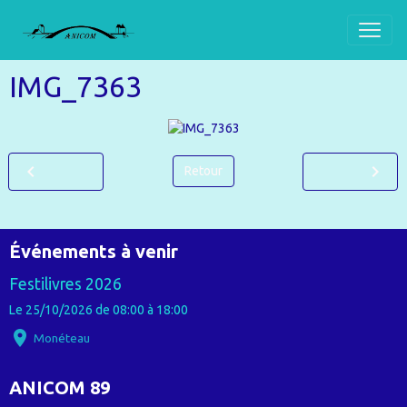
IMG_7363
Retour
Événements à venir
Festilivres 2026
Le 25/10/2026
de 08:00
à 18:00
Monéteau
ANICOM 89