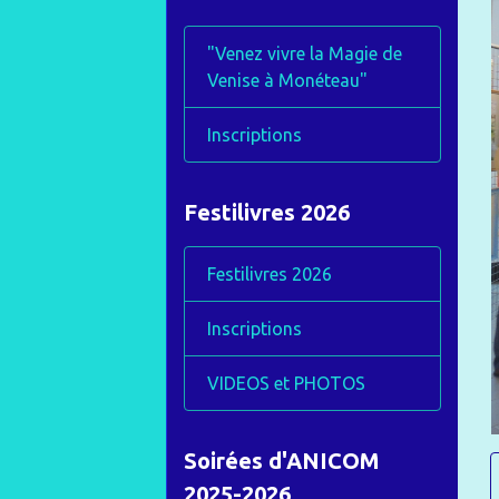
"Venez vivre la Magie de
Venise à Monéteau"
Inscriptions
Festilivres 2026
Festilivres 2026
Inscriptions
VIDEOS et PHOTOS
Soirées d'ANICOM
2025-2026