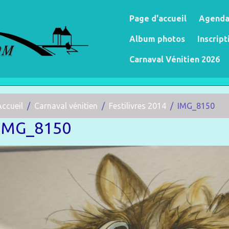
Page d'accueil
Agend
Album photos
Inscript
Carnaval Vénitien 2026
Accueil
Carnaval vénitien
Festilivres 2014
IMG_8150
IMG_8150