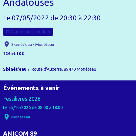
Andalouses
Le 07/05/2022
de 20:30
à 22:30
Ajouter au calendrier
Skénét'eau - Monéteau
12€ et 10€
Skénét'eau
7, Route d'Auxerre, 89470 Monéteau
Événements à venir
Festilivres 2026
Le 25/10/2026
de 08:00
à 18:00
Monéteau
ANICOM 89