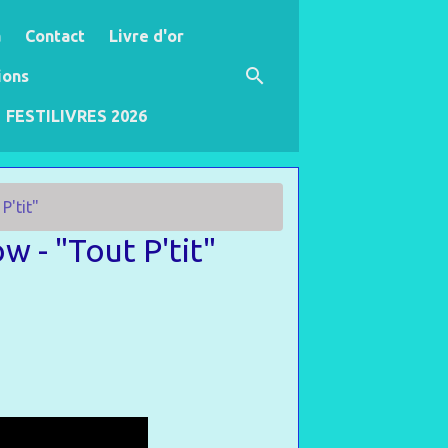
a
Contact
Livre d'or
ions
FESTILIVRES 2026
P'tit"
 - "Tout P'tit"