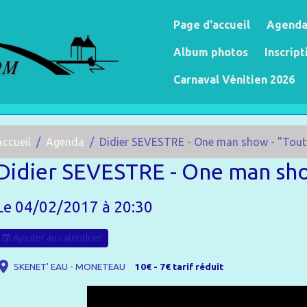
Page d'accueil
Agend
Album photos
Inscript
Carnaval Vénitien 2026
Accueil
Agenda
Didier SEVESTRE - One man show - "Tout 
Didier SEVESTRE - One man show
Le 04/02/2017
à 20:30
Ajouter au calendrier
SKENET' EAU - MONETEAU
10€ - 7€ tarif réduit